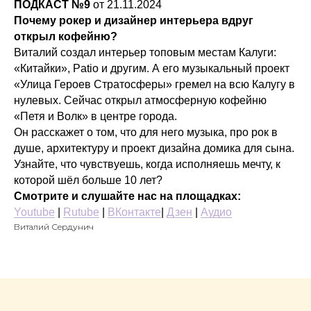
ПОДКАСТ №9
от 21.11.2024
Почему рокер и дизайнер интерьера вдруг
открыл кофейню?
Виталий создал интерьер топовым местам Калуги:
«Китайки», Patio и другим. А его музыкальный проект
«Улица Героев Стратосферы» гремел на всю Калугу в
нулевых. Сейчас открыл атмосферную кофейню
«Петя и Волк» в центре города.
Он расскажет о том, что для него музыка, про рок в
душе, архитектуру и проект дизайна домика для сына.
Узнайте, что чувствуешь, когда исполняешь мечту, к
которой шёл больше 10 лет?
Смотрите и слушайте нас на площадках:
Youtube
|
Rutube
|
ВКонтакте
|
Дзен
|
Аудио
СТАТЬ
Виталий Сердунич
ГОСТЕМ
ПОДКАСТА