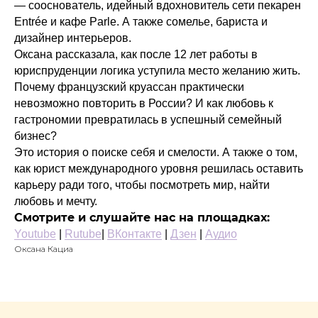
— сооснователь, идейный вдохновитель сети пекарен
Entrée и кафе Parle. А также сомелье, бариста и
дизайнер интерьеров.
Оксана рассказала, как после 12 лет работы в
юриспруденции логика уступила место желанию жить.
Почему французский круассан практически
невозможно повторить в России? И как любовь к
гастрономии превратилась в успешный семейный
бизнес?
Это история о поиске себя и смелости. А также о том,
как юрист международного уровня решилась оставить
карьеру ради того, чтобы посмотреть мир, найти
любовь и мечту.
Смотрите и слушайте нас на площадках:
Youtube
|
Rutube
|
ВКонт
акте
|
Дзен
|
Аудио
СТАТЬ
Оксана Кациа
ГОСТЕМ
ПОДКАСТА